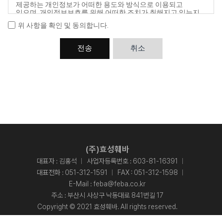
제공하는 개인정보가 어떠한 용도와 방식으로 이용되고
있으며, 개인정보보호를 위해 어떠한 조치가 취해지고 있는지
알려드립니다.
위 사항을 확인 및 동의합니다.
1. 개인정보의 수집 및 이용 목적
회사는 다음과 같은 목적을 위해 개인정보를 수집하고
전송
취소
이용합니다. 수집한 개인정보는 다음의 목적이외의 용도로는
이용되지 않으며, 이용 목적이 변경될 경우에는 별도의 동의를
받는 등 필요한 조치를 이행할 예정입니다.
- 서비스 제공, 컨설팅, 마케팅 활용, 상담 신청 시 신원 확인,
업무대행 및 요금결제 등을 위한 원활한 의사소통 등
2. 수집하는 개인정보의 항목 및 수집방법
회사는 다음과 같은 항목들을 수집하여 처리합니다.
- 필수항목 : 이름(업체명), 연락처, 이메일
- 수집방법 : 홈페이지 내 질문/답변 및 상담/문의
3. 개인정보의 보유 및 이용기간
회사는 원칙적으로 이용자의 개인정보 수집 및 이용목적이
달성되면 지체 없이 파기합니다.
(주)효성훼바
관련법령의 규정에 의하여 보존할 필요가 있는 경우에는
대표자 : 김홍석
사업자등록번호 : 603-81-16391
일정기간 동안 보존합니다.
- 문의하기 : 1년(정보통신망법)
대표전화 :
051-312-1591
FAX : 051-312-1598
- 홈페이지 방문에 관한 기록 : 3개월(통신비밀보호법)
E-Mail :
feba@feba.co.kr
- 소비자의 불만 또는 분쟁처리에 관한 기록 : 3년(전자상거래
등에서의 소비자 보호에 관한 법률)
주소 : 부산시 사상구 낙동대로 841번길 17
- 계약 또는 청약철회 등에 관한 기록 : 5년(전자상거래 등에서의
Copyright © 2021 효성훼바. All rights reserved.
소비자 보호에 관한 법률)
- 대금결제 및 재화 등의 공급에 관한 기록 : 5년(전자상거래
Designed By
ADS&SOFT
.