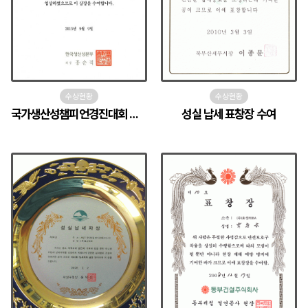
수상현황
수상현황
국가생산성챔피언경진대회 장려상
성실 납세 표창장 수여