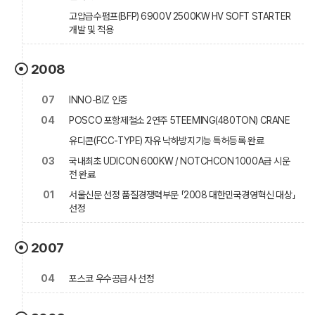
고압급수펌프(BFP) 6900V 2500KW HV SOFT STARTER
개발 및 적용
2008
07
INNO-BIZ 인증
04
POSCO 포항제철소 2연주 5TEEMING(480TON) CRANE
유디콘(FCC-TYPE) 자유 낙하방지기능 특허등록 완료
03
국내최초 UDICON 600KW / NOTCHCON 1000A급 시운
전 완료
01
서울신문 선정 품질경쟁력부문 「2008 대한민국경영혁신 대상」
선정
2007
04
포스코 우수공급사 선정