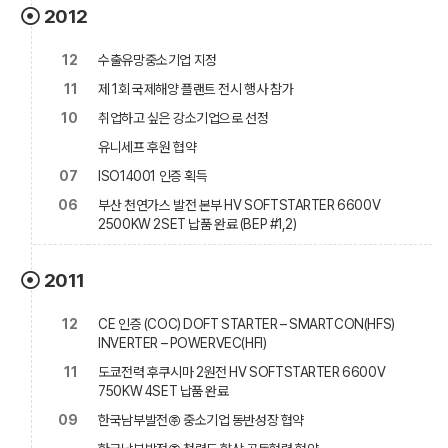
2012
12
수출유망중소기업 지정
11
제 1회 국제해양 플랜트 전시 행사 참가
10
취업하고 싶은 강소기업으로 선정
유니세프 후원 협약
07
ISO14001 인증 획득
06
부산 천연가스 발전 본부 HV SOFTSTARTER 6600V
2500KW 2SET 납품 완료 (BEP #1,2)
2011
12
CE 인증 (COC) DOFT STARTER – SMARTCON(HFS)
INVERTER – POWERVEC(HFI)
11
도쿄전력 후쿠시마 2원전 HV SOFTSTARTER 6600V
750KW 4SET 납품 완료
09
한국남부발전㈜ 중소기업 동반성장 협약