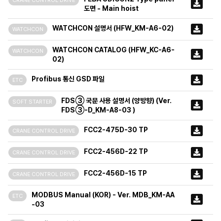
도면 - Main hoist
WATCHCON 설명서 (HFW_KM-A6-02)
WATCHCON
WATCHCON CATALOG (HFW_KC-A6-
WATCHCON
02)
Profibus 통신 GSD 파일
ETC
FDS③ 국문 사용 설명서 (양방향) (Ver.
SOFT STARTER
FDS③-D_KM-A8-03 )
FCC2-475D-30 TP
CRANE CONTROL DRIVE
FCC2-456D-22 TP
CRANE CONTROL DRIVE
FCC2-456D-15 TP
CRANE CONTROL DRIVE
MODBUS Manual (KOR) - Ver. MDB_KM-AA
ETC
-03