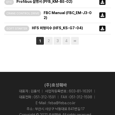
Profibus 설명서 (PFB_KM-BE-02)
ETC
FBC Manual (FBC_EM-J3-0
CRANE CONTROL DRIVE
2)
HFS 외형치수 (HFS_KS-G7-04)
SOFT STARTER
2
3
4
1
(주)효성훼바
대표자 : 김홍석
사업자등록번호 : 603-81-16391
대표전화 :
051-312-1591
FAX : 051-312-1598
E-Mail :
feba@feba.co.kr
주소 : 부산시 사상구 낙동대로 841번길 17
Copyright © 2021 효성훼바. All rights reserved.